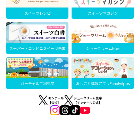
スイーツレシピ
スイーツマガジン
スーパー・コンビニスイーツ白書
シュークリームNavi
バーチャル工場見学
おしごと体験アプリFamilyApps
モンテール
シュークリーム先輩
【公式】
【モンテール公式】