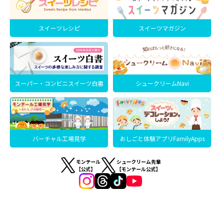
スイーツレシピ
スイーツマガジン
スーパー・コンビニスイーツ白書
シュークリームNavi
バーチャル工場見学
おしごと体験アプリFamilyApps
モンテール
シュークリーム先輩
【公式】
【モンテール公式】