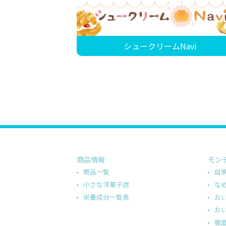
シュークリームNavi
商品情報
モン
商品一覧
自
小さな洋菓子店
な
栄養成分一覧表
お
お
徹