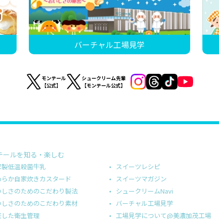
バーチャル工場見学
モンテール
シュークリーム先輩
【公式】
【モンテール公式】
テールを知る・楽しむ
スイーツレシピ
家製低温殺菌牛乳
スイーツマガジン
めらか自家炊きカスタード
シュークリームNavi
いしさのためのこだわり製法
バーチャル工場見学
いしさのためのこだわり素材
工場見学について@美濃加茂工場
底した衛生管理