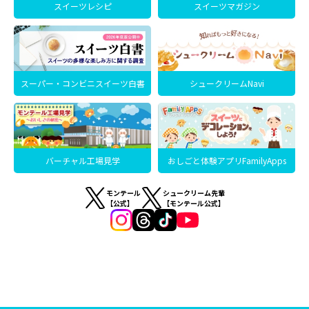
スイーツレシピ
スイーツマガジン
スーパー・コンビニスイーツ白書
シュークリームNavi
バーチャル工場見学
おしごと体験アプリFamilyApps
モンテール
シュークリーム先輩
【公式】
【モンテール公式】