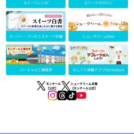
スイーツレシピ
スイーツマガジン
スーパー・コンビニスイーツ白書
シュークリームNavi
バーチャル工場見学
おしごと体験アプリFamilyApps
モンテール
シュークリーム先輩
【公式】
【モンテール公式】