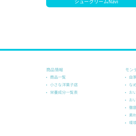
シュークリームNavi
商品情報
モン
商品一覧
自
小さな洋菓子店
な
栄養成分一覧表
お
お
徹
素
環