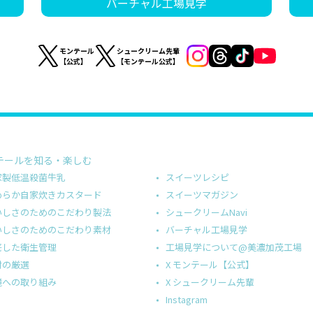
バーチャル工場見学
モンテール
シュークリーム先輩
【公式】
【モンテール公式】
テールを知る・楽しむ
スイーツレシピ
家製低温殺菌牛乳
スイーツマガジン
めらか自家炊きカスタード
シュークリームNavi
いしさのためのこだわり製法
バーチャル工場見学
いしさのためのこだわり素材
工場見学について@美濃加茂工場
底した衛生管理
X モンテール【公式】
材の厳選
X シュークリーム先輩
境への取り組み
Instagram