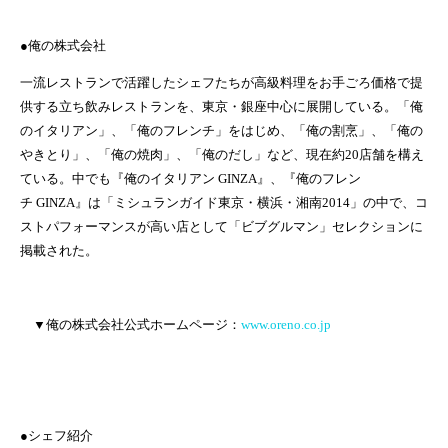
●俺の株式会社
一流レストランで活躍したシェフたちが高級料理をお手ごろ価格で提
供する立ち飲みレストランを、東京・銀座中心に展開している。「俺
のイタリアン」、「俺のフレンチ」をはじめ、「俺の割烹」、「俺の
やきとり」、「俺の焼肉」、「俺のだし」など、現在約
20
店舗を構え
ている。中でも『俺のイタリアン
GINZA
』、『俺のフレン
チ
GINZA
』は「ミシュランガイド東京・横浜・湘南
2014
」の中で、コ
ストパフォーマンスが高い店として「ビブグルマン」セレクションに
掲載された。
▼俺の株式会社公式ホームページ：
www.oreno.co.jp
●シェフ紹介