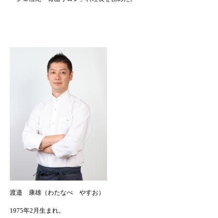
渡邉 康雄（わたなべ やすお）
1975
年
2
月生まれ。