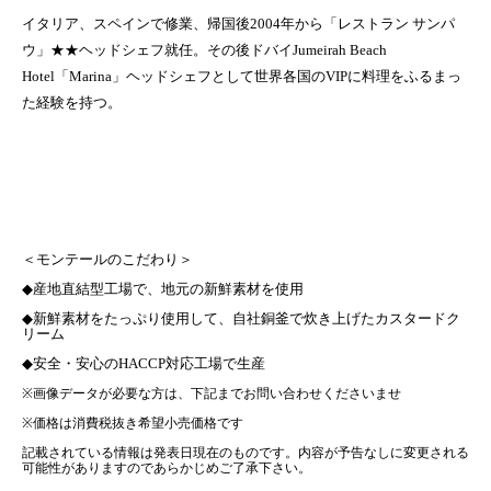
イタリア、スペインで修業、帰国後
2004
年から「レストラン サンパ
ウ」★★ヘッドシェフ就任。その後ドバイ
Jumeirah Beach
Hotel
「
Marina
」ヘッドシェフとして世界各国の
VIP
に料理をふるまっ
た経験を持つ。
＜モンテールのこだわり＞
◆
産地直結型工場で、地元の新鮮素材を使用
◆
新鮮素材をたっぷり使用して、自社銅釜で炊き上げたカスタードク
リーム
◆
安全・安心の
HACCP
対応工場で生産
※
画像データが必要な方は、下記までお問い合わせくださいませ
※
価格は消費税抜き希望小売価格です
記載されている情報は発表日現在のものです。内容が予告なしに変更される
可能性がありますのであらかじめご了承下さい。