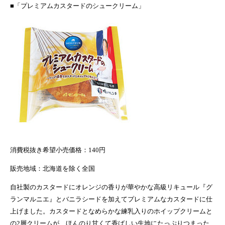
■「プレミアムカスタードのシュークリーム」
消費税抜き希望小売価格
：
140
円
販売地域：北海道を除く全国
自社製のカスタードにオレンジの香りが華やかな高級リキュール『
グ
ランマルニエ』とバニラシードを加えてプレミアムなカスタードに仕
上げまし
た。カスタードとなめらかな練乳入りのホイップクリームと
の2
層クリームが、ほんのり甘くて香ばしい生地にたっぷりつまった