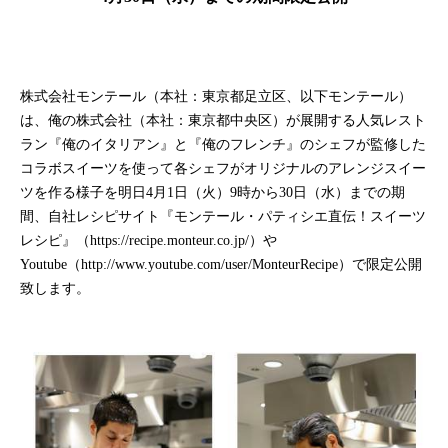
株式会社モンテール（本社：東京都足立区、以下モンテール）
は、俺の株式会社（本社：東京都中央区）が展開する人気レスト
ラン『俺のイタリアン』と『俺のフレンチ』のシェフが監修した
コラボスイーツを使って各シェフがオリジナルのアレンジスイー
ツを作る様子を明日
4
月
1
日（火）
9
時から
30
日（水）までの期
間、自社
レシピサイト『モンテール・パティシエ直伝！スイーツ
レシピ』（
https://recipe.monteur.co.jp/
）や
Youtube
（
http://www.youtube.com/user/MonteurRecipe
）で
限定公開
致します。