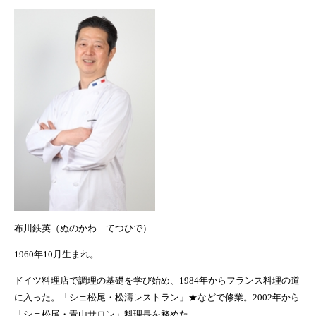
布川鉄英（ぬのかわ てつひで）
1960
年
10
月生まれ。
ドイツ料理店で調理の基礎を学び始め、
1984
年からフランス料理の道
に入った。「シェ松尾・松濤レストラン」★などで修業。
2002
年から
「シェ松尾・青山サロン」料理長を務めた。