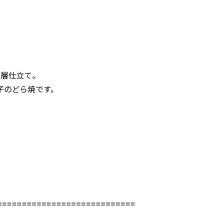
2層仕立て。
子のどら焼です。
============================